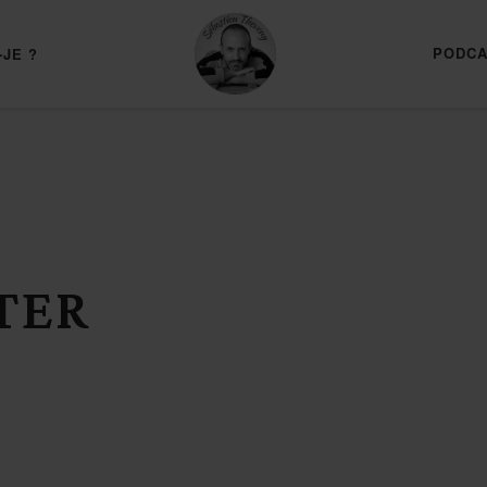
PODCA
-JE ?
TER