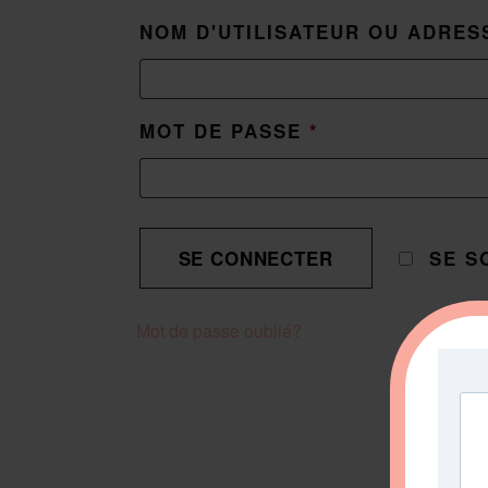
NOM D'UTILISATEUR OU ADRES
MOT DE PASSE
*
SE S
Mot de passe oublié?