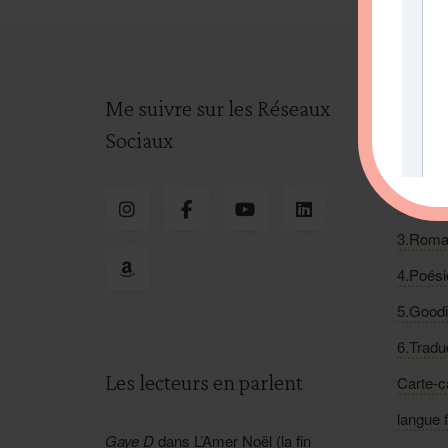
Me suivre sur les Réseaux
Categ
Sociaux
1.Suspe
2.Feel
3.Roma
4.Poési
5.Good
6.Tradu
Les lecteurs en parlent
Carte-
langue 
Gaye D
dans
L’Amer Noël (la fin