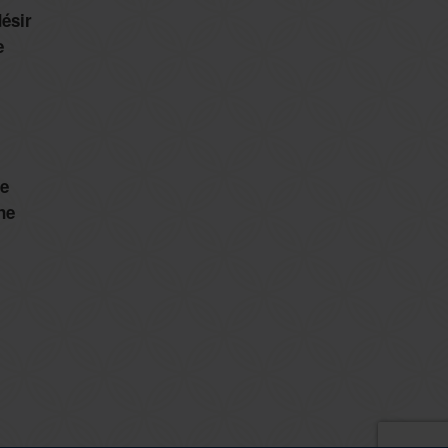
désir
e
e
ne