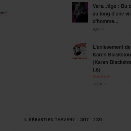
Vers...tige : Du 
assé
au long d'une vi
d'homme...
t
9,99
€
L'enlèvement de
Karen Blackston
(Karen Blacksto
t.6)
Note
5.00
20,00
€
sur 5
© SÉBASTIEN THEVENY - 2017 - 2024