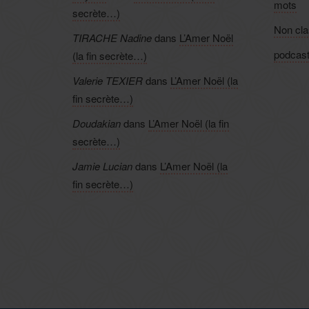
mots
secrète…)
Non cl
TIRACHE Nadine
dans
L’Amer Noël
podcas
(la fin secrète…)
Valerie TEXIER
dans
L’Amer Noël (la
fin secrète…)
Doudakian
dans
L’Amer Noël (la fin
secrète…)
Jamie Lucian
dans
L’Amer Noël (la
fin secrète…)