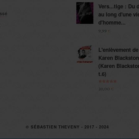
Vers...tige : Du 
assé
au long d'une vi
d'homme...
t
9,99
€
L'enlèvement de
Karen Blackston
(Karen Blacksto
t.6)
Note
5.00
20,00
€
sur 5
© SÉBASTIEN THEVENY - 2017 - 2024