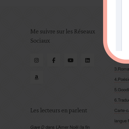
Me suivre sur les Réseaux
Categ
Sociaux
1.Suspe
2.Feel
3.Roma
4.Poési
5.Good
6.Tradu
Les lecteurs en parlent
Carte-
langue 
Gaye D
dans
L’Amer Noël (la fin