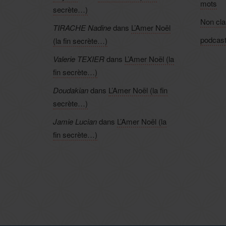
mots
secrète…)
Non cl
TIRACHE Nadine
dans
L’Amer Noël
podcas
(la fin secrète…)
Valerie TEXIER
dans
L’Amer Noël (la
fin secrète…)
Doudakian
dans
L’Amer Noël (la fin
secrète…)
Jamie Lucian
dans
L’Amer Noël (la
fin secrète…)