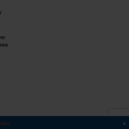
y
ver
imes
ement
✕