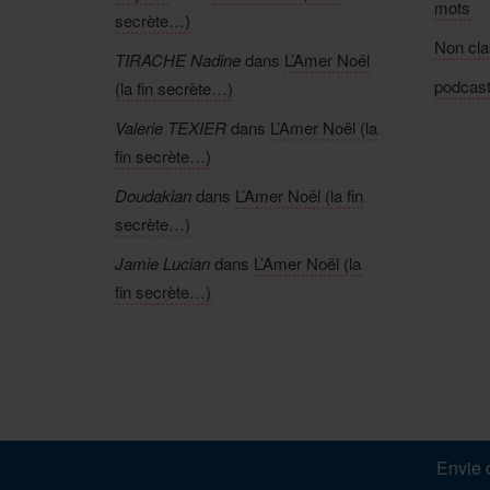
mots
secrète…)
Non cl
TIRACHE Nadine
dans
L’Amer Noël
podcas
(la fin secrète…)
Valerie TEXIER
dans
L’Amer Noël (la
fin secrète…)
Doudakian
dans
L’Amer Noël (la fin
secrète…)
Jamie Lucian
dans
L’Amer Noël (la
fin secrète…)
P
Envie d