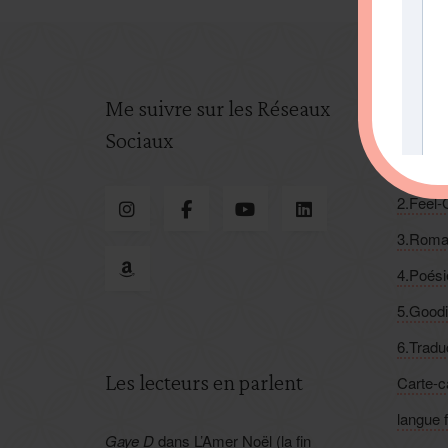
Me suivre sur les Réseaux
Categ
Sociaux
1.Suspe
2.Feel
3.Roma
4.Poési
5.Good
6.Tradu
Les lecteurs en parlent
Carte-
langue 
Gaye D
dans
L’Amer Noël (la fin