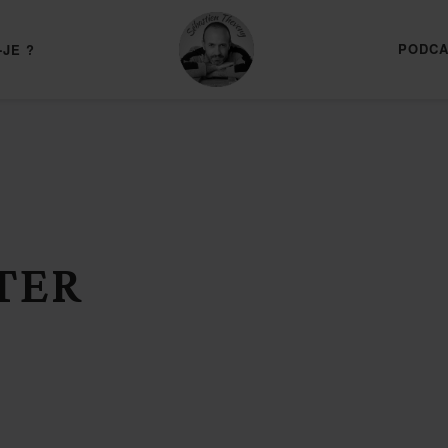
PODCA
-JE ?
TER