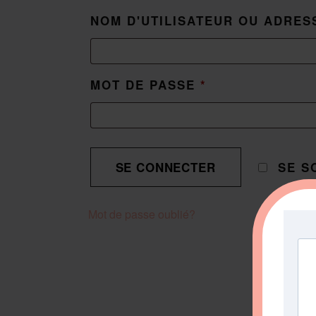
NOM D'UTILISATEUR OU ADRES
MOT DE PASSE
*
SE S
Mot de passe oublié?