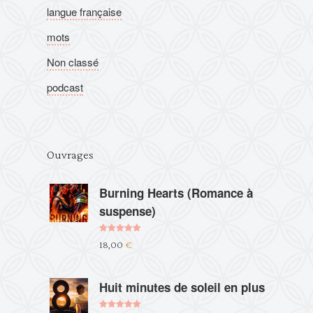
langue française
mots
Non classé
podcast
Ouvrages
Burning Hearts (Romance à
suspense)
Note
5.00
18,00
€
sur 5
Huit minutes de soleil en plus