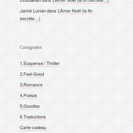
Jamie Lucian
dans
L’Amer Noël (la fin
secrète…)
Categories
1.Suspense / Thriller
2.Feel-Good
3.Romance
4.Poésie
5.Goodies
6.Traductions
Carte-cadeau