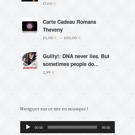
Note
5.00
17,00
€
sur 5
Carte Cadeau Romans
Theveny
10,00
€
–
100,00
€
Guilty!: DNA never lies. But
sometimes people do...
2,99
€
Lecteur
Naviguez sur ce site en musique !
audio
00:00
00:00