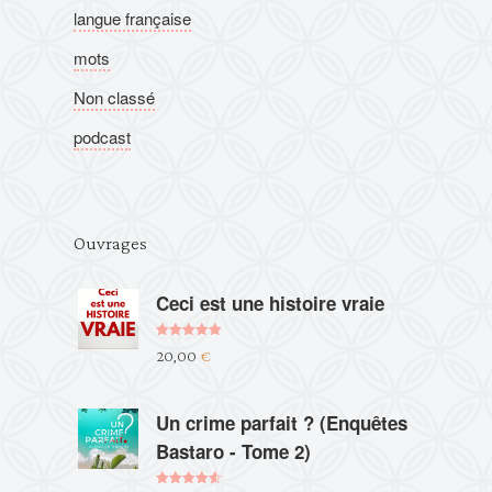
langue française
mots
Non classé
podcast
Ouvrages
Ceci est une histoire vraie
Note
5.00
20,00
€
sur 5
Un crime parfait ? (Enquêtes
Bastaro - Tome 2)