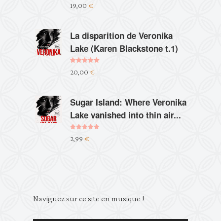
Note
4.60
19,00
€
sur 5
La disparition de Veronika
Lake (Karen Blackstone t.1)
Note
5.00
20,00
€
sur 5
Sugar Island: Where Veronika
Lake vanished into thin air...
Note
5.00
2,99
€
sur 5
Lecteur
Naviguez sur ce site en musique !
audio