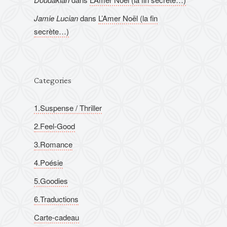
Jamie Lucian
dans
L’Amer Noël (la fin
secrète…)
Categories
1.Suspense / Thriller
2.Feel-Good
3.Romance
4.Poésie
5.Goodies
6.Traductions
Carte-cadeau