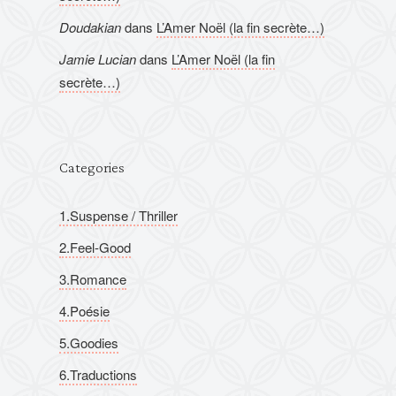
Doudakian
dans
L’Amer Noël (la fin secrète…)
Jamie Lucian
dans
L’Amer Noël (la fin
secrète…)
Categories
1.Suspense / Thriller
2.Feel-Good
3.Romance
4.Poésie
5.Goodies
6.Traductions