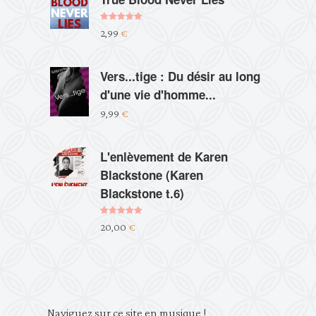
Note
5.00
2,99
€
sur 5
Vers...tige : Du désir au long
d'une vie d'homme...
9,99
€
L'enlèvement de Karen
Blackstone (Karen
Blackstone t.6)
Note
5.00
20,00
€
sur 5
Lecteur
Naviguez sur ce site en musique !