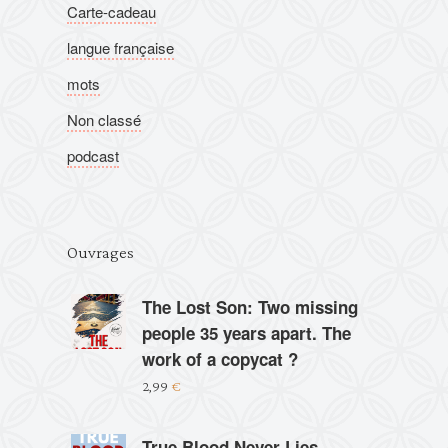
Carte-cadeau
langue française
mots
Non classé
podcast
Ouvrages
The Lost Son: Two missing
people 35 years apart. The
work of a copycat ?
2,99
€
True Blood Never Lies