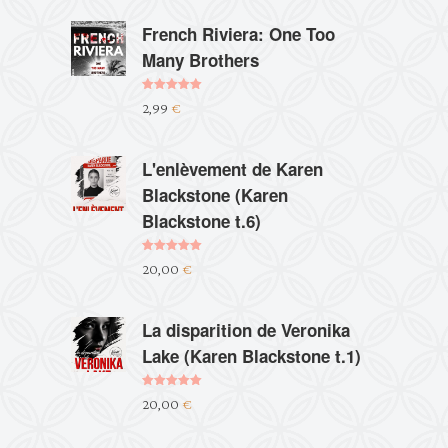
French Riviera: One Too
Many Brothers
Note
5.00
2,99
€
sur 5
L'enlèvement de Karen
Blackstone (Karen
Blackstone t.6)
Note
5.00
20,00
€
sur 5
La disparition de Veronika
Lake (Karen Blackstone t.1)
Note
5.00
20,00
€
sur 5