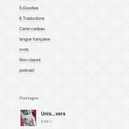
5.Goodies
6.Traductions
Carte-cadeau
langue française
mots
Non classé
podcast
Ouvrages
Unis...vers
9,99
€