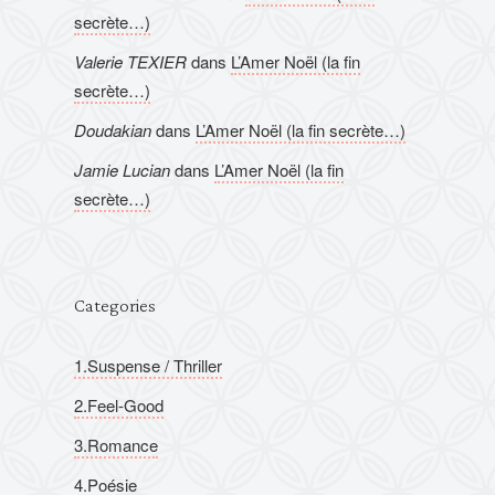
secrète…)
Valerie TEXIER
dans
L’Amer Noël (la fin
secrète…)
Doudakian
dans
L’Amer Noël (la fin secrète…)
Jamie Lucian
dans
L’Amer Noël (la fin
secrète…)
Categories
1.Suspense / Thriller
2.Feel-Good
3.Romance
4.Poésie