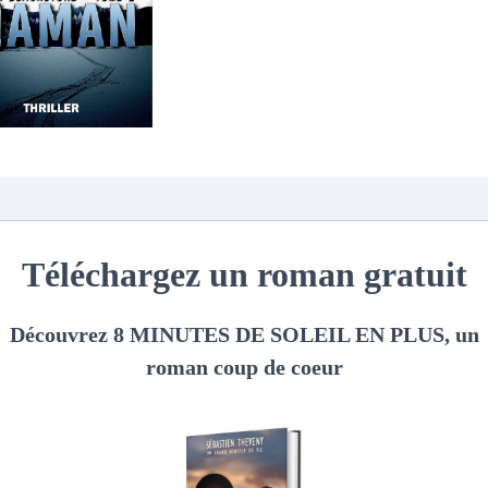
 commentaire
*
IRE
*
EMAIL
SITE