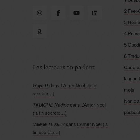
2.Feel
3.Roma
4.Poési
5.Good
6.Tradu
Les lecteurs en parlent
Carte-
langue 
Gaye D
dans
L’Amer Noël (la fin
mots
secrète…)
Non cl
TIRACHE Nadine
dans
L’Amer Noël
podcas
(la fin secrète…)
Valerie TEXIER
dans
L’Amer Noël (la
fin secrète…)