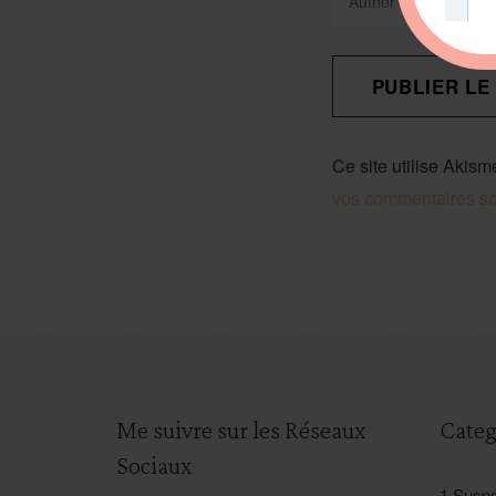
Ce site utilise Akism
vos commentaires son
Me suivre sur les Réseaux
Categ
Sociaux
1.Suspe