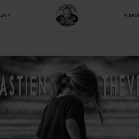
PODCA
-JE ?