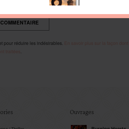
et pour réduire les indésirables.
En savoir plus sur la façon don
t traitées
.
ories
Ouvrages
Burning Hearts
nse / Thriller