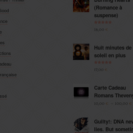
(Romance à
-Good
suspense)
nce
Note
5.00
18,00
€
e
sur 5
ies
Huit minutes de
ctions
soleil en plus
cadeau
Note
5.00
17,00
€
sur 5
française
Carte Cadeau
Romans Theven
assé
10,00
€
–
100,00
€
t
Guilty!: DNA ne
lies. But somet