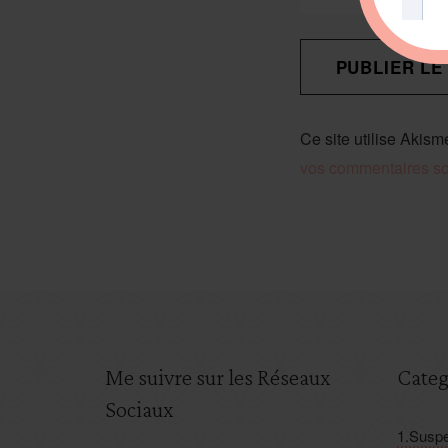
Ce site utilise Akism
vos commentaires son
Me suivre sur les Réseaux
Categ
Sociaux
1.Suspe