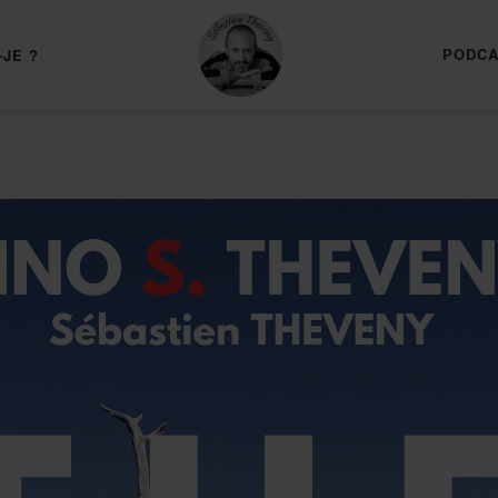
PODCA
-JE ?