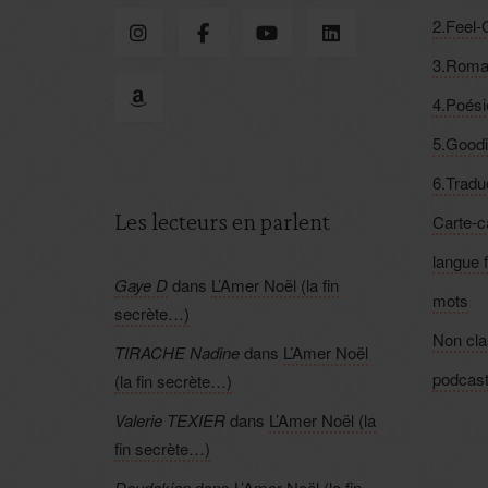
2.Feel
3.Roma
4.Poési
5.Good
6.Tradu
Les lecteurs en parlent
Carte-
langue 
Gaye D
dans
L’Amer Noël (la fin
mots
secrète…)
Non cl
TIRACHE Nadine
dans
L’Amer Noël
podcas
(la fin secrète…)
Valerie TEXIER
dans
L’Amer Noël (la
fin secrète…)
Doudakian
dans
L’Amer Noël (la fin