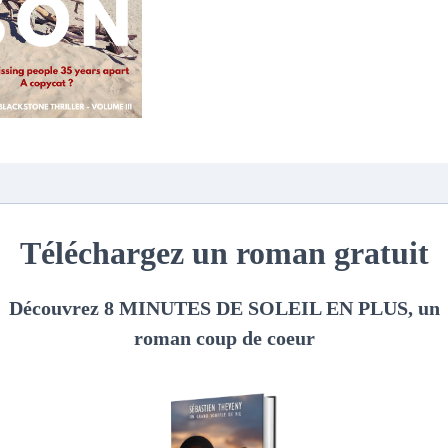
 commentaire
*
IRE
*
EMAIL
SITE