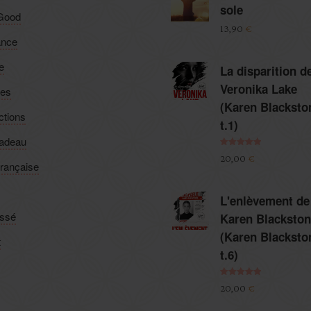
sole
-Good
13,90
€
nce
e
La disparition d
Veronika Lake
ies
(Karen Blacksto
ctions
t.1)
cadeau
Note
5.00
20,00
€
sur 5
française
L'enlèvement de
assé
Karen Blackston
(Karen Blacksto
t
t.6)
Note
5.00
20,00
€
sur 5