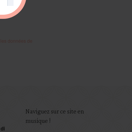
t les données de
Naviguez sur ce site en
musique !
 di