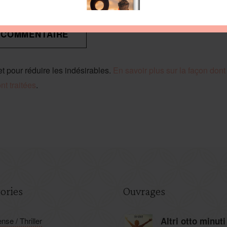
et pour réduire les indésirables.
En savoir plus sur la façon don
t traitées
.
ories
Ouvrages
Altri otto minuti
nse / Thriller