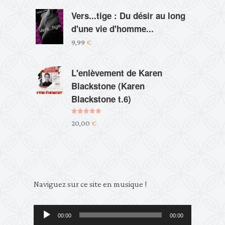
Vers...tige : Du désir au long
d'une vie d'homme...
9,99
€
L'enlèvement de Karen
Blackstone (Karen
Blackstone t.6)
Note
5.00
20,00
€
sur 5
Lecteur
Naviguez sur ce site en musique !
audio
00:00
00:00