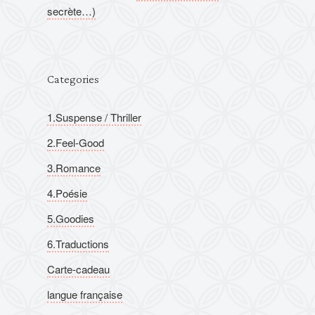
secrète…)
Categories
1.Suspense / Thriller
2.Feel-Good
3.Romance
4.Poésie
5.Goodies
6.Traductions
Carte-cadeau
langue française