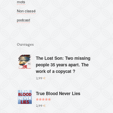
mots
Non classé
podcast
Ouvrages
The Lost Son: Two missing
people 35 years apart. The
work of a copycat ?
2,99
€
True Blood Never Lies
Note
5.00
2,99
€
sur 5