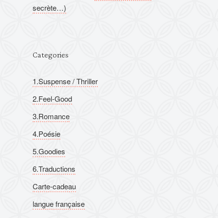
secrète…)
Categories
1.Suspense / Thriller
2.Feel-Good
3.Romance
4.Poésie
5.Goodies
6.Traductions
Carte-cadeau
langue française