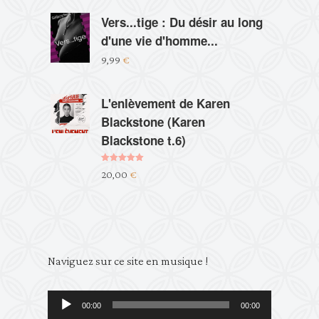
Vers...tige : Du désir au long
d'une vie d'homme...
9,99
€
L'enlèvement de Karen
Blackstone (Karen
Blackstone t.6)
Note
5.00
20,00
€
sur 5
Lecteur
Naviguez sur ce site en musique !
audio
00:00
00:00