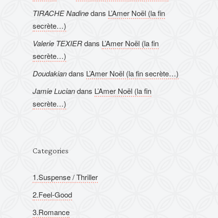
TIRACHE Nadine
dans
L’Amer Noël (la fin
secrète…)
Valerie TEXIER
dans
L’Amer Noël (la fin
secrète…)
Doudakian
dans
L’Amer Noël (la fin secrète…)
Jamie Lucian
dans
L’Amer Noël (la fin
secrète…)
Categories
1.Suspense / Thriller
2.Feel-Good
3.Romance