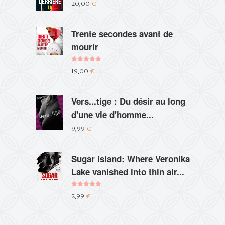
20,00
€
Trente secondes avant de
mourir
Note
4.83
19,00
€
sur 5
Vers...tige : Du désir au long
d'une vie d'homme...
9,99
€
Sugar Island: Where Veronika
Lake vanished into thin air...
Note
5.00
2,99
€
sur 5