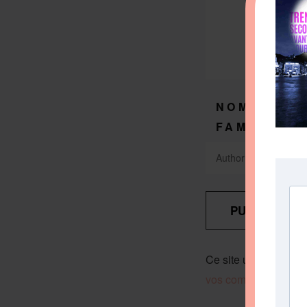
NOM DE
*
FAMILLE
Ce site utilise Akism
vos commentaires son