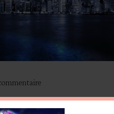
 commentaire
*
IRE