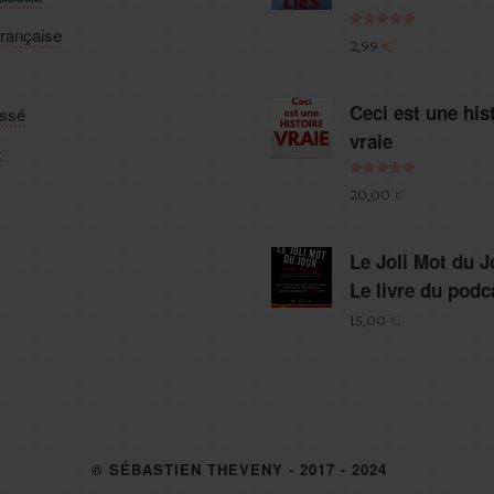
française
Note
5.00
2,99
€
sur 5
Ceci est une his
assé
vraie
t
Note
5.00
20,00
€
sur 5
Le Joli Mot du J
Le livre du podc
15,00
€
© SÉBASTIEN THEVENY - 2017 - 2024