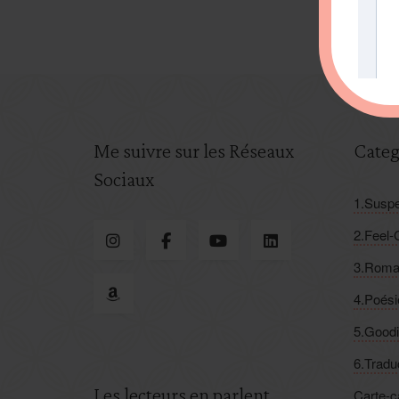
Me suivre sur les Réseaux
Categ
Sociaux
1.Suspe
2.Feel
3.Roma
4.Poési
5.Good
6.Tradu
Les lecteurs en parlent
Carte-