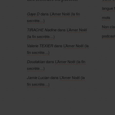
langue 
Gaye D
dans
L’Amer Noël (la fin
mots
secrète…)
Non cl
TIRACHE Nadine
dans
L’Amer Noël
podcas
(la fin secrète…)
Valerie TEXIER
dans
L’Amer Noël (la
fin secrète…)
Doudakian
dans
L’Amer Noël (la fin
secrète…)
Jamie Lucian
dans
L’Amer Noël (la
fin secrète…)