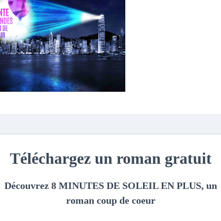
*
EMAIL
SITE
et pour réduire les indésirables.
En savoir plus sur la façon don
t traitées
.