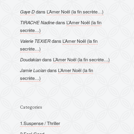
Gaye D
dans
L’Amer Noël (la fin secrète…)
TIRACHE Nadine
dans
L’Amer Noël (la fin
secrète…)
Valerie TEXIER
dans
L’Amer Noël (la fin
secrète…)
Doudakian
dans
L’Amer Noël (la fin secrète…)
Jamie Lucian
dans
L’Amer Noël (la fin
secrète…)
Categories
1.Suspense / Thriller
2.Feel-Good