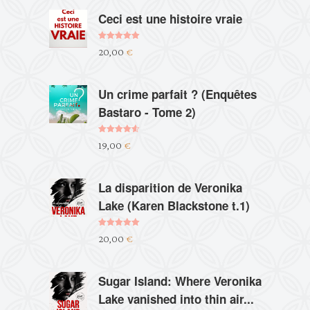
Ceci est une histoire vraie
Note
5.00
20,00
€
sur 5
Un crime parfait ? (Enquêtes
Bastaro - Tome 2)
Note
4.60
19,00
€
sur 5
La disparition de Veronika
Lake (Karen Blackstone t.1)
Note
5.00
20,00
€
sur 5
Sugar Island: Where Veronika
Lake vanished into thin air...