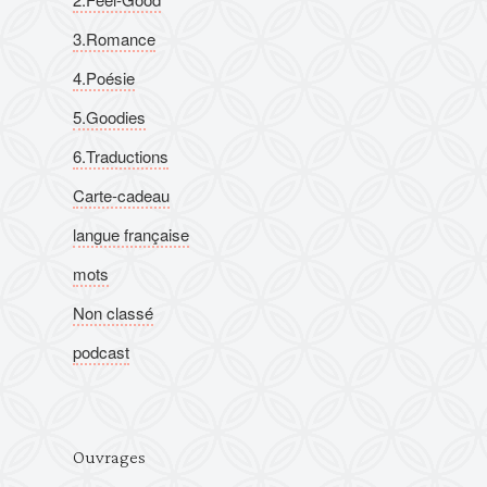
3.Romance
4.Poésie
5.Goodies
6.Traductions
Carte-cadeau
langue française
mots
Non classé
podcast
Ouvrages