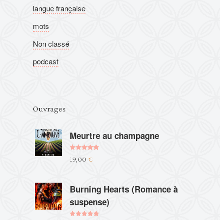
langue française
mots
Non classé
podcast
Ouvrages
Meurtre au champagne
Note
4.75
19,00
€
sur 5
Burning Hearts (Romance à
suspense)