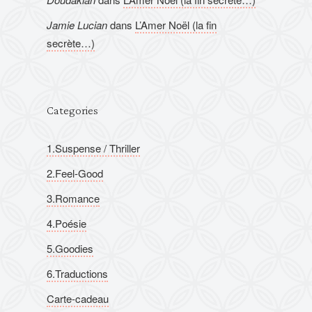
Jamie Lucian
dans
L’Amer Noël (la fin
secrète…)
Categories
1.Suspense / Thriller
2.Feel-Good
3.Romance
4.Poésie
5.Goodies
6.Traductions
Carte-cadeau