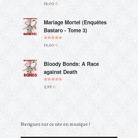
Note
5.00
18,00
€
sur 5
Mariage Mortel (Enquêtes
Bastaro - Tome 3)
Note
5.00
19,00
€
sur 5
Bloody Bonds: A Race
against Death
Note
5.00
2,99
€
sur 5
Lecteur
Naviguez sur ce site en musique !
audio