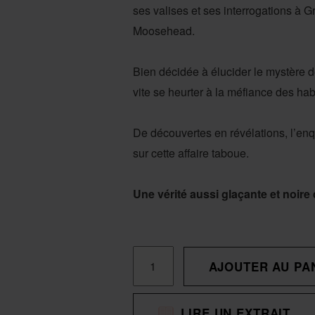
ses valises et ses interrogations à G
Moosehead.
Bien décidée à élucider le mystère de
vite se heurter à la méfiance des hab
De découvertes en révélations, l’enqu
sur cette affaire taboue.
Une vérité aussi glaçante et noir
QUANTITÉ
AJOUTER AU PA
DE
LA
LIRE UN EXTRAIT