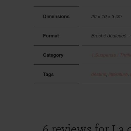
Dimensions
20 × 10 × 3 cm
Format
Broché dédicacé + 
Category
1.Suspense / Thrill
Tags
destins
,
littérature
,
6
reviews for
La 