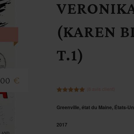
VERONIKA
(KAREN 
T.1)
€
,00
(
6
avis client)
Noté
6
5.00
sur 5
Greenville, état du Maine, États-Un
basé sur
notations
client
2017