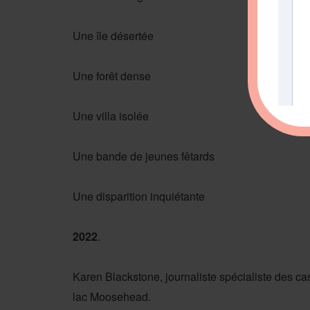
Une île désertée
Une forêt dense
Une villa isolée
Une bande de jeunes fêtards
Une disparition inquiétante
2022
.
Karen Blackstone, journaliste spécialiste des cas
lac Moosehead.