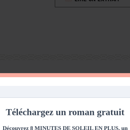
DISPARITION
DE
VERONIKA
LAKE
(KAREN
BLACKSTONE
T.1)