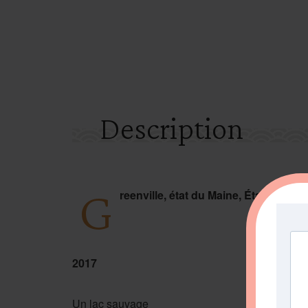
Description
G
reenville, état du Maine, États-Unis.
2017
Un lac sauvage