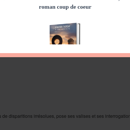
 de disparitions irrésolues, pose ses valises et ses interrogati