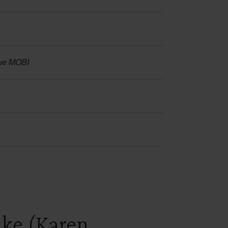
que MOBI
ake (Karen