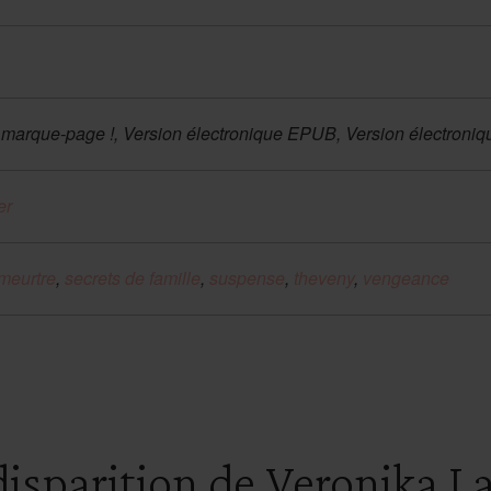
marque-page !, Version électronique EPUB, Version électroni
er
meurtre
,
secrets de famille
,
suspense
,
theveny
,
vengeance
disparition de Veronika L