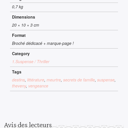
0,7 kg
Dimensions
20 × 10 × 3 cm
Format
Broché dédicacé + marque-page !
Category
1.Suspense / Thriller
Tags
destins
,
littérature
,
meurtre
,
secrets de famille
,
suspense
,
theveny
,
vengeance
Avis des lecteurs