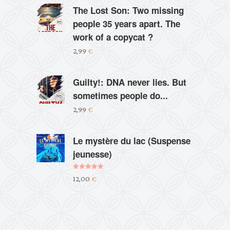
The Lost Son: Two missing
people 35 years apart. The
work of a copycat ?
2,99
€
Guilty!: DNA never lies. But
sometimes people do...
2,99
€
Le mystère du lac (Suspense
jeunesse)
Note
5.00
12,00
€
sur 5