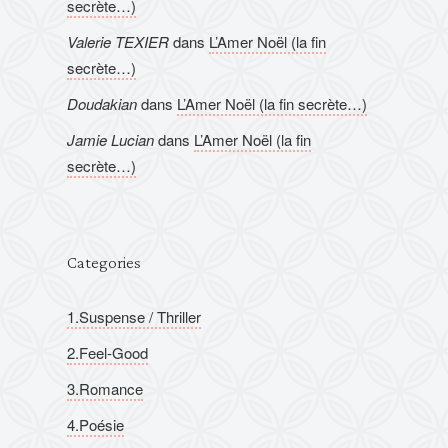
secrète…)
Valerie TEXIER
dans
L’Amer Noël (la fin
secrète…)
Doudakian
dans
L’Amer Noël (la fin secrète…)
Jamie Lucian
dans
L’Amer Noël (la fin
secrète…)
Categories
1.Suspense / Thriller
2.Feel-Good
3.Romance
4.Poésie