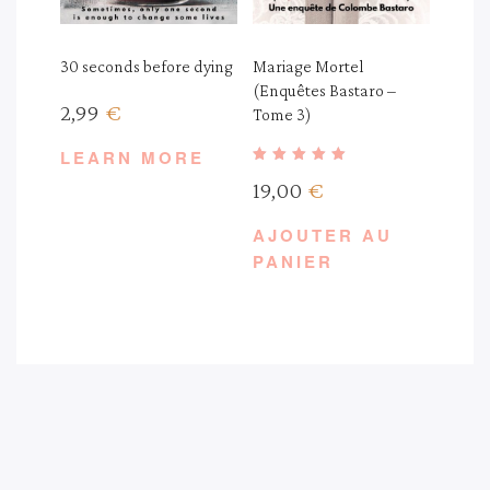
30 seconds before dying
Mariage Mortel
(Enquêtes Bastaro –
2,99
€
Tome 3)
LEARN MORE
Note
19,00
€
5.00
sur 5
AJOUTER AU
PANIER