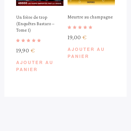
Meurtre au champagne
Un frère de trop
(Enquêtes Bastaro –
Tome 1)
Note
19,00
€
4.75
sur 5
Note
AJOUTER AU
19,90
€
5.00
sur 5
PANIER
AJOUTER AU
PANIER