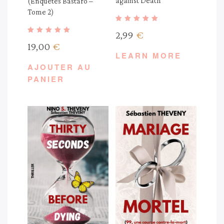
against Death
(Enquêtes Bastaro –
Tome 2)
Note
2,99
€
5.00
Note
sur 5
19,00
€
4.60
sur 5
LEARN MORE
AJOUTER AU
PANIER