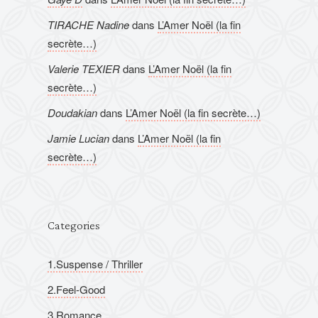
TIRACHE Nadine
dans
L’Amer Noël (la fin
secrète…)
Valerie TEXIER
dans
L’Amer Noël (la fin
secrète…)
Doudakian
dans
L’Amer Noël (la fin secrète…)
Jamie Lucian
dans
L’Amer Noël (la fin
secrète…)
Categories
1.Suspense / Thriller
2.Feel-Good
3.Romance