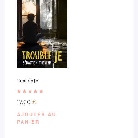
Trouble Je
Note
17,00
€
4.33
sur 5
AJOUTER AU
PANIER