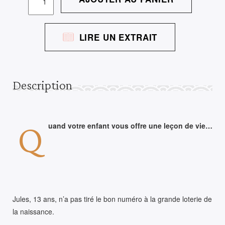
DE
HUIT
MINUTES
LIRE UN EXTRAIT
DE
SOLEIL
EN
PLUS
Description
Q
uand votre enfant vous offre une leçon de vie…
Jules, 13 ans, n’a pas tiré le bon numéro à la grande loterie de
la naissance.