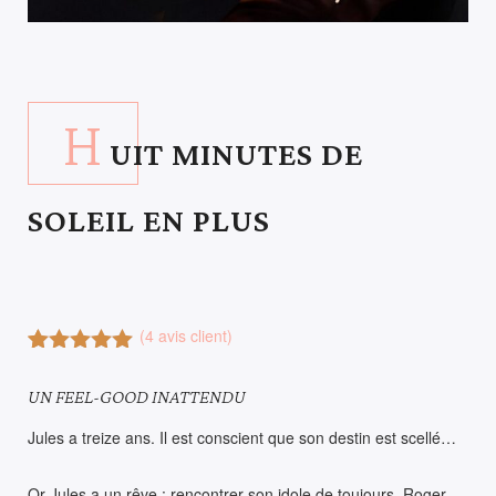
H
UIT MINUTES DE
SOLEIL EN PLUS
(
4
avis client)
Noté
4
5.00
sur 5
UN FEEL-GOOD INATTENDU
basé sur
notations
Jules a treize ans. Il est conscient que son destin est scellé…
client
Or Jules a un rêve : rencontrer son idole de toujours, Roger