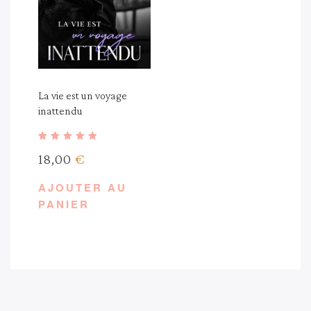
La vie est un voyage
inattendu
Note
18,00
€
5.00
sur 5
AJOUTER AU
PANIER