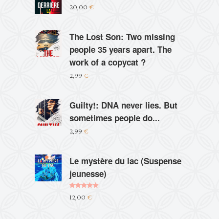
20,00
€
The Lost Son: Two missing
people 35 years apart. The
work of a copycat ?
2,99
€
Guilty!: DNA never lies. But
sometimes people do...
2,99
€
Le mystère du lac (Suspense
jeunesse)
Note
5.00
12,00
€
sur 5