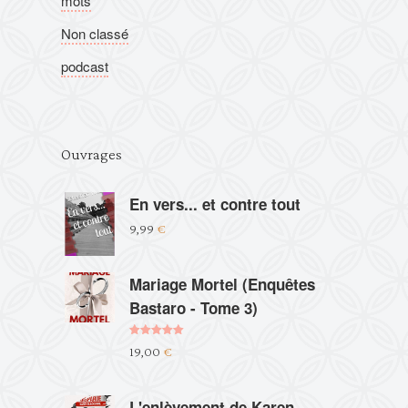
mots
Non classé
podcast
Ouvrages
En vers... et contre tout
9,99
€
Mariage Mortel (Enquêtes
Bastaro - Tome 3)
Note
5.00
19,00
€
sur 5
L'enlèvement de Karen