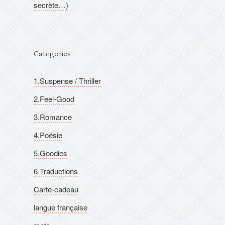
secrète…)
Categories
1.Suspense / Thriller
2.Feel-Good
3.Romance
4.Poésie
5.Goodies
6.Traductions
Carte-cadeau
langue française