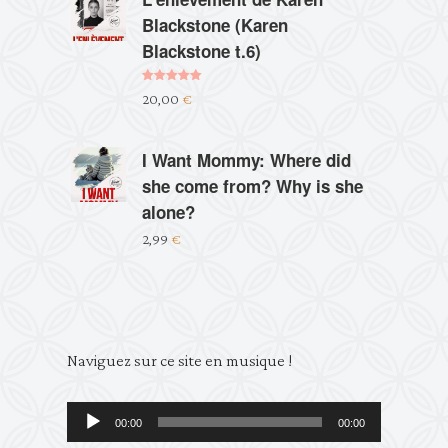
Blackstone (Karen
Blackstone t.6)
Note
5.00
20,00
€
sur 5
I Want Mommy: Where did
she come from? Why is she
alone?
2,99
€
Lecteur
Naviguez sur ce site en musique !
audio
00:00
00:00