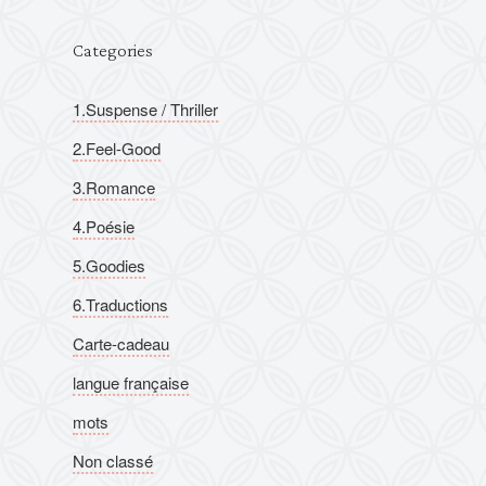
Categories
1.Suspense / Thriller
2.Feel-Good
3.Romance
4.Poésie
5.Goodies
6.Traductions
Carte-cadeau
langue française
mots
Non classé