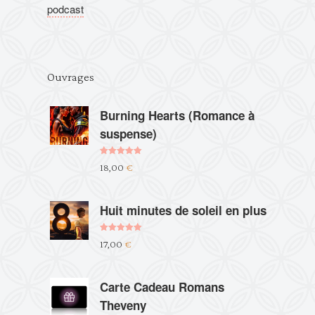
podcast
Ouvrages
Burning Hearts (Romance à
suspense)
Note
5.00
18,00
€
sur 5
Huit minutes de soleil en plus
Note
5.00
17,00
€
sur 5
Carte Cadeau Romans
Theveny