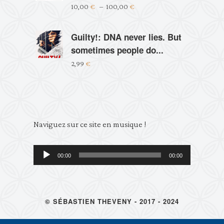
10,00
€
–
100,00
€
Guilty!: DNA never lies. But
sometimes people do...
2,99
€
Lecteur
Naviguez sur ce site en musique !
audio
00:00
00:00
© SÉBASTIEN THEVENY - 2017 - 2024