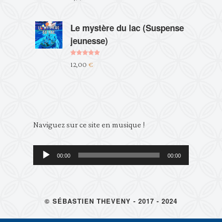
Le mystère du lac (Suspense
jeunesse)
Note
5.00
12,00
€
sur 5
Lecteur
Naviguez sur ce site en musique !
audio
00:00
00:00
© SÉBASTIEN THEVENY - 2017 - 2024