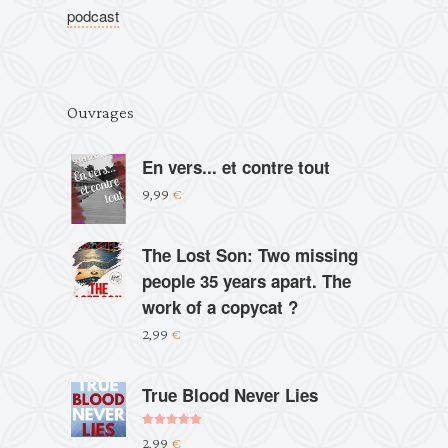
podcast
Ouvrages
En vers... et contre tout
9,99
€
The Lost Son: Two missing
people 35 years apart. The
work of a copycat ?
2,99
€
True Blood Never Lies
Note
5.00
2,99
€
sur 5